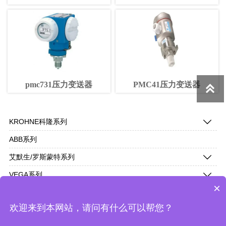
pmc731压力变送器
PMC41压力变送器

KROHNE科隆系列

ABB系列
艾默生/罗斯蒙特系列

VEGA系列

×
横河系列

欢迎来到本网站，请问有什么可以帮您？
E+H系列
