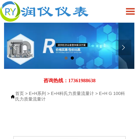



咨询热线：17361988638
首页
>
E+H系列
>
E+H科氏力质量流量计
>
E+H G 100科

氏力质量流量计