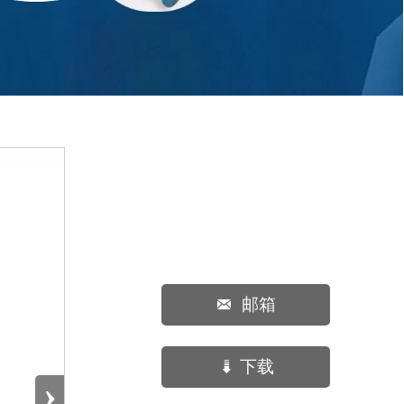
邮箱

下载

›